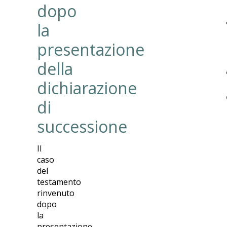
dopo
la
presentazione
della
dichiarazione
di
successione
Il
caso
del
testamento
rinvenuto
dopo
la
presentazione